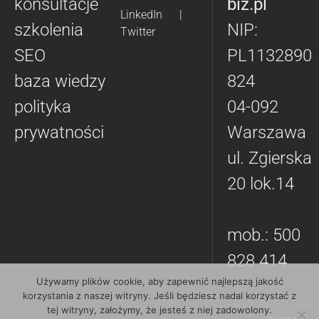
konsultacje
biz.pl
LinkedIn
|
szkolenia
NIP:
Twitter
SEO
PL1132890
baza wiedzy
824
polityka
04-092
prywatności
Warszawa
ul. Zgierska
20 lok.14
mob.:
500
828 414
Używamy plików cookie, aby zapewnić najlepszą jakość
korzystania z naszej witryny. Jeśli będziesz nadal korzystać z
tej witryny, założymy, że jesteś z niej zadowolony.